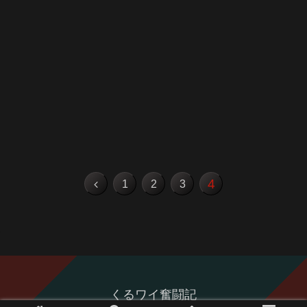
4
前
1
2
3
へ
くるワイ奮闘記