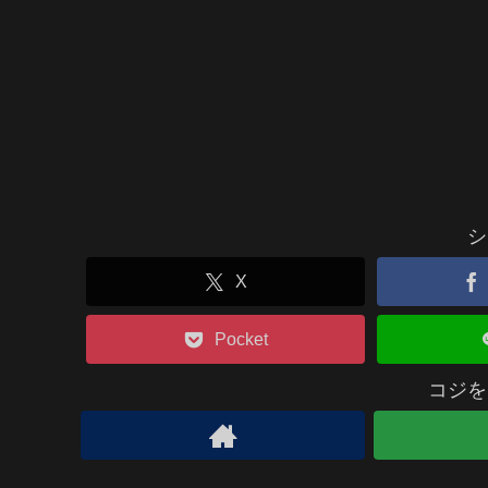
シ
X
Pocket
コジを