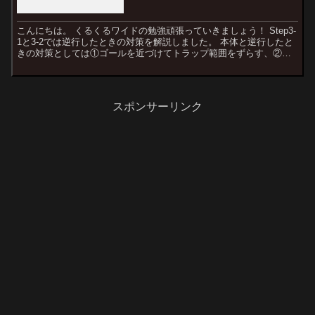
こんにちは。 くるくるワイドの勉強頑張っていきましょう！ Step3-
1と3-2では逆行したときの対策を解説しました。 本体と逆行したと
きの対策としては①ゴールを近づけてトラップ範囲をずらす、②ト
ラップ間隔を広げてゴールを遠くにする、③仮想...
スポンサーリンク