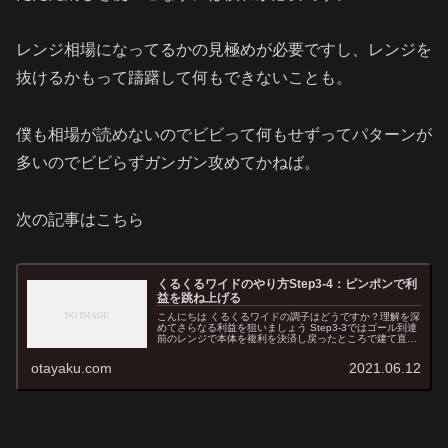
レンジ相場になってるかの見極めが必要ですし、レンジを
抜けるかもって躊躇して何もできないことも。
僕も相場が読めないのでビビって何もせずってパターンが
多いのでビビらずガンガン攻めてかねば。
次の記事はこちら
くるくるワイドのやり方Step3-4：ピンポンで利
益を跳ね上げる
こんにちは くるくるワイドの調子はどうですか？理解を深
めてさらなる利益を狙いましょう Step3-3ではゴール到達
前のレンジで本体を複利を決済し戻ったところで建て直す
先消しという手法を説明しました。 今回は先消しの発展型
であるピンポンについ...
otayaku.com
2021.06.12