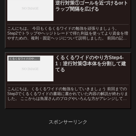
逆行対策①ゴールを近づけるorト
ラップ間隔を広げる
こんにちは。 今日もくるくるワイドの勉強を頑張りましょう。
Step2でトラップやヘッジトレードで得た利益を使ってより資金を増
やすための、複利・固定ヘッジについて説明しました。 前回の記事
はこちら Step3ではさらなる応用法を説明します。...
くるくるワイドのやり方Step4-
くるくるワイドのやり方
1：逆行対策③本体を分割して建
てる
こんにちは。くるくるワイドの勉強をしていきましょう 前回までの
Step3でくるくるワイドの書籍に書かれていた内容の解説が終わりま
した。 ここからは魚屋さんのブログやいろんな方がアレンジして使
ってる方法などを紹介していきます。 まずは逆行対策...
スポンサーリンク