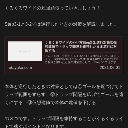
くるくるワイドの勉強頑張っていきましょう！
Step3-1と3-2では逆行したときの対策を解説しました。
くるくるワイドのやり方Step3-2:逆行対策②仮
想建値でトラップ間隔を維持したまま逆行に対
応する
こんにちは。今日もくるくるワイドの勉強をしていきまし
ょう。 前回の記事はこちらです 本体を建てた方向とは逆
に相場が動いたときの対策法として、 Step3-1ではまずは
トラップ間隔を維持したままゴールを近づけて、それ以上
otayaku.com
2021.06.01
に逆行したらトラップ間...
本体と逆行したときの対策としては①ゴールを近づけてト
ラップ範囲をずらす、②トラップ間隔を広げてゴールを遠
くにする、③仮想建値で本体の建値を下げる
の３つです。トラップ間隔を維持することがくるくるワイ
ドで稼ぐポイントとなります。